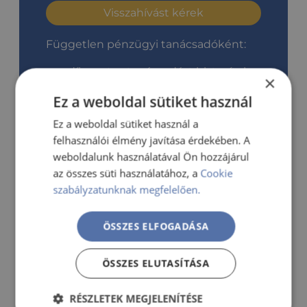
Visszahívást kérek
Független pénzügyi tanácsadóként:
díjmentes tanácsadást biztosítok
×
több bank kínálatát átvizsgálva a
Ez a weboldal sütiket használ
legmegfelelőbb hiteleket ajánlom
az összegyűjtött ajánlatokat
Ez a weboldal sütiket használ a
segítek értelmezni
felhasználói élmény javítása érdekében. A
Önnel együtt kiválasztjuk a
weboldalunk használatával Ön hozzájárul
legmegfelelőbb konstrukciót
az összes süti használatához, a
Cookie
ezzel időt és utánajárást tud
szabályzatunknak megfelelően.
megspórolni
támogatást nyújtok a teljes
ÖSSZES ELFOGADÁSA
folyamatban
ÖSSZES ELUTASÍTÁSA
RÉSZLETEK MEGJELENÍTÉSE